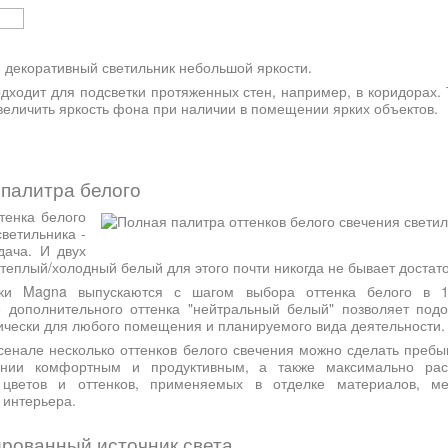
 декоративный светильник небольшой яркости.
дходит для подсветки протяженных стен, например, в коридорах.
величить яркость фона при наличии в помещении ярких объектов.
палитра белого
тенка белого
ветильника -
дача. И двух
теплый/холодный белый для этого почти никогда не бывает достат
ики Magna выпускаются с шагом выбора оттенка белого в 1
 дополнительного оттенка "нейтральный белый" позволяет подо
тически для любого помещения и планируемого вида деятельности
сенале несколько оттенков белого свечения можно сделать пребы
нии комфортным и продуктивным, а также максимально рас
 цветов и оттенков, применяемых в отделке материалов, ме
 интерьера.
рованный источник света