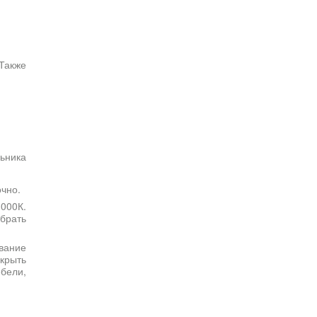
 Также
очно.
000К.
брать
.
вание
крыть
бели,