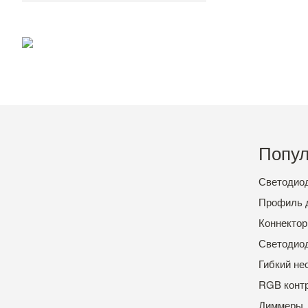
Попул
Светодиод
Профиль 
Коннектор
Светодио
Гибкий не
RGB конт
Диммеры