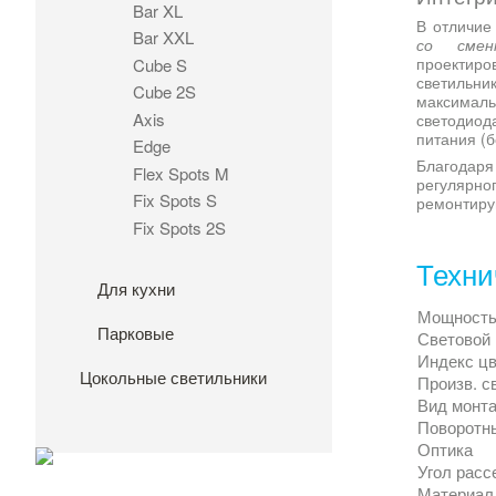
Bar XL
В отличие
Bar XXL
со смен
проектиро
Cube S
светильни
Cube 2S
максимал
Axis
светодиод
питания (б
Edge
Благодаря
Flex Spots M
регулярно
Fix Spots S
ремонтиру
Fix Spots 2S
Техни
Для кухни
Мощност
Парковые
Световой 
Индекс цв
Цокольные светильники
Произв. с
Вид монт
Поворотн
Оптика
Угол расс
Материал