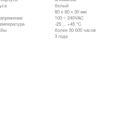
уса
белый
80 х 80 х 30 мм
напряжение
100 ~ 240VAC
температура
-25 ... +45 °C
жбы
более 30 000 часов
3 года