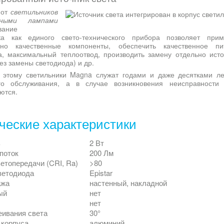
 от
светильников
ными лампами
вание
ка как единого свето-технического прибора позволяет прим
ьно качественные компоненты, обеспечить качественное пи
а, максимальный теплоотвод, производить замену отдельно исто
ез замены светодиода) и др.
 этому светильники Magna служат годами и даже десятками ле
го обслуживания, а в случае возникновения неисправности 
ются.
ческие характеристики
ь
2 Вт
поток
200 Лм
етопередачи (CRI, Ra)
>80
ветодиода
Epistar
ажа
настенный, накладной
ый
нет
нет
еивания света
30°
 корпуса
алюминий