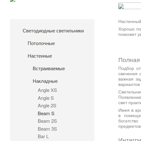
Настенный
Хорошо по
Светодиодные светильники
поможет у
Потолочные
Настенные
Полная 
Встраиваемые
Подбор от
свечения с
важная за
Накладные
вариантов 
Angle XS
Светильн
Появление
Angle S
свет прак
Angle 2S
Имея в ар
Beam S
в помеще
Beam 2S
богатство
предметов
Beam 3S
Bar L
Интегри