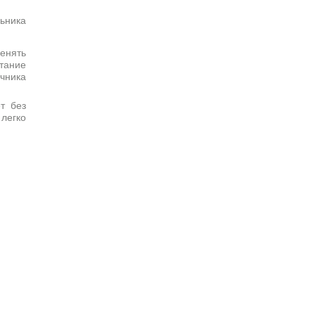
енять
тание
чника
т без
легко