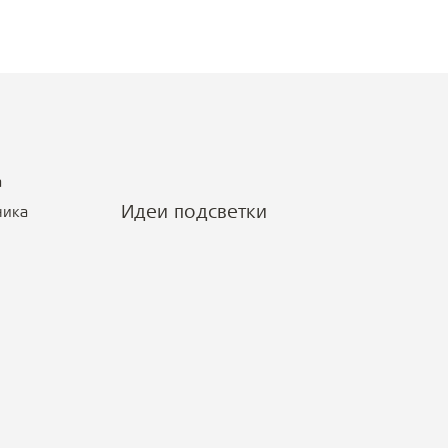
а
Идеи подсветки
ника