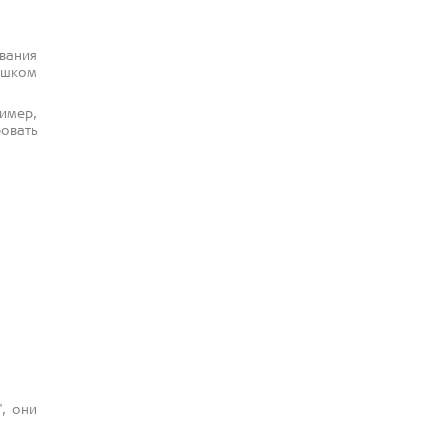
вания
ишком
имер,
овать
, они