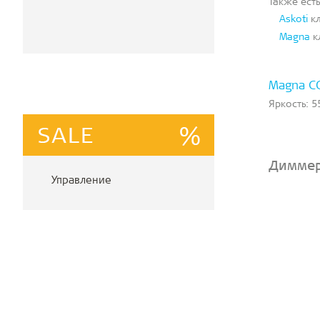
Также есть
Askoti
кл
Magna
к
Magna C
Яркость: 
Диммер
Управление