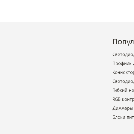
Попу
Светодио
Профиль 
Коннекто
Светодио
Гибкий н
RGB конт
Диммеры
Блоки пи