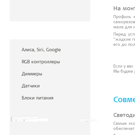
На мон
Профиль м
саморезо
мала для 
Перед уст
"жидкие г
его до по
Алиса, Siri, Google
RGB контроллеры
Если у вас
Мы будем 
Диммеры
Датчики
Блоки питания
Совм
Светод
Самым эк
обеспечат