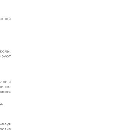
ожной
колы.
ируют
чале и
тлично
авным
м.
льзуя
ротив