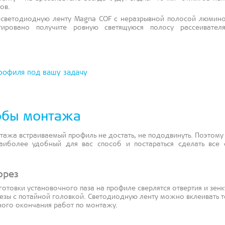
ов.
 светодиодную ленту Magna COF с неразрывной полосой люмин
тировано получите ровную светящуюся полосу рассеивател
рофиля под вашу задачу
обы монтажа
тажа встраиваемый профиль не достать, не пододвинуть. Поэтому
аиболее удобный для вас способ и постараться сделать все 
орез
готовки установочного паза на профиле сверлятся отвертия и зен
езы с потайной головкой. Светодиодную ленту можно вклеивать т
ного окончания работ по монтажу.