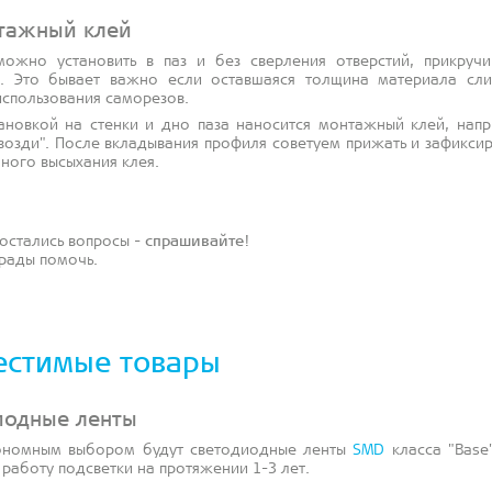
тажный клей
ожно установить в паз и без сверления отверстий, прикручи
в. Это бывает важно если оставшаяся толщина материала сл
использования саморезов.
ановкой на стенки и дно паза наносится монтажный клей, напр
возди". После вкладывания профиля советуем прижать и зафиксир
лного высыхания клея.
 остались вопросы -
спрашивайте
!
рады помочь.
естимые товары
иодные ленты
ономным выбором будут светодиодные ленты
SMD
класса "Base"
 работу подсветки на протяжении 1-3 лет.