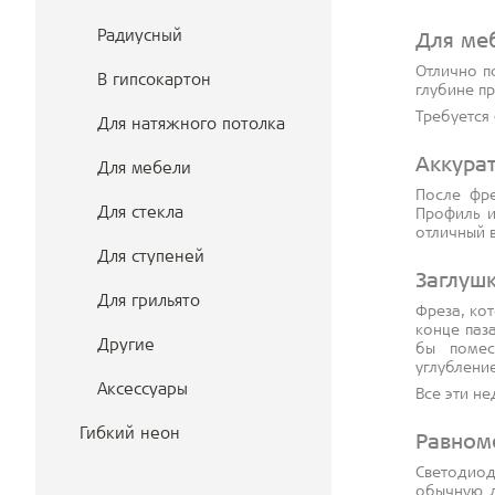
Радиусный
Для ме
Отлично п
В гипсокартон
глубине п
Требуется
Для натяжного потолка
Аккура
Для мебели
После фре
Для стекла
Профиль и
отличный 
Для ступеней
Заглуш
Для грильято
Фреза, ко
конце паз
Другие
бы помес
углубление
Аксессуары
Все эти н
Гибкий неон
Равном
Светодио
обычную л