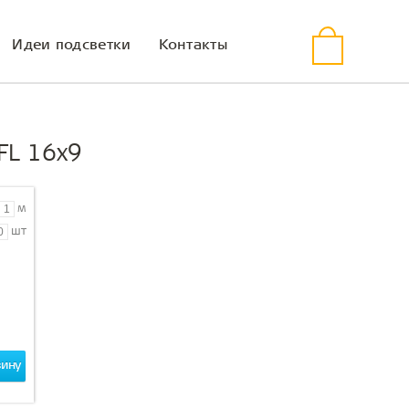
Идеи подсветки
Контакты
FL 16x9
м
шт
зину