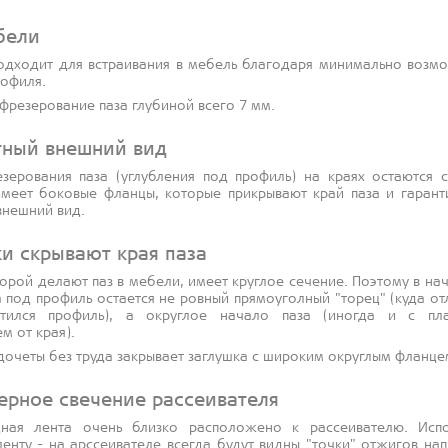
бели
одходит для встраивания в мебель благодаря минимально возм
рофиля.
 фрезерование паза глубиной всего 7 мм.
тный внешний вид
зерования паза (углубления под профиль) на краях остаются с
меет боковые фланцы, которые прикрывают край паза и гарант
внешний вид.
ки скрывают края паза
торой делают паз в мебели, имеет круглое сечение. Поэтому в на
а под профиль остается не ровный прямоуголный "торец" (куда о
тился профиль), а округлое начало паза (иногда и с пл
м от края).
едочеты без труда закрывает заглушка с широким округлым фланце
ерное свечение рассеивателя
дная лента очень близко расположено к рассеивателю. Испо
енту - на арссеивателе всегда будут видны "точки" отжигов нап