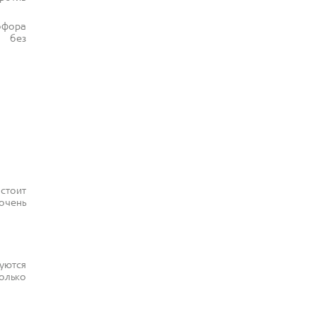
офора
я без
 стоит
очень
куются
олько