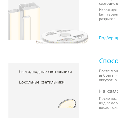
светодиод
Используя
Вы гаран
разрывов.
Подбор п
Спос
После мон
Светодиодные светильники
выбрать н
аккуратно.
Цокольные светильники
На сам
После под
под самор
после пол