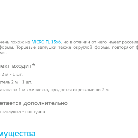
чень похож на
MICRO FL 15x6
, но в отличии от него имеет рассеи
формы. Торцевые заглушки также округлой формы, повторяют 
еля.
лект входит*
2 м - 1 шт.
тель 2 м - 1 шт.
казана за 1 м комплекта, продается отрезками по 2 м.
етается дополнительно
я заглушка - поштучно
мущества