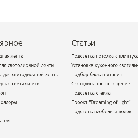
лярное
Статьи
дная лента
Подсветка потолка с плинтус
для светодиодной ленты
Установка кухонного светиль
р для светодиодной ленты
Подбор блока питания
дные светильники
Светодиодное освещение
еон
Подсветка стекла
роллеры
Проект "Dreaming of light"
Подсветка мебели и полок
тания