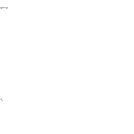
вета
и,